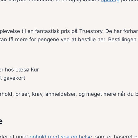
levelse til en fantastisk pris på Truestory. De har forh
an få mere for pengene ved at bestille her. Bestillingen
er hos Læsø Kur
et gavekort
hold, priser, krav, anmeldelser, og meget mere når du 
e
der et unikt
ophold med spa og helse
, som er baseret p