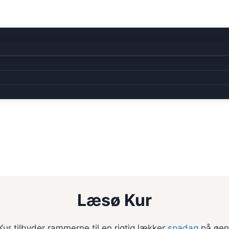
Læsø Kur
ur tilbyder rammerne til en rigtig lækker
spadag
på øen