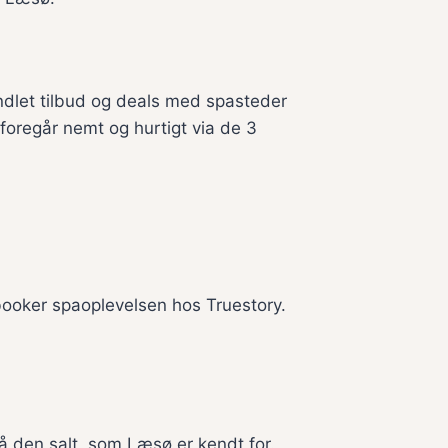
andlet tilbud og deals med spasteder
 foregår nemt og hurtigt via de 3
booker spaoplevelsen hos Truestory.
å den salt, som Læsø er kendt for.