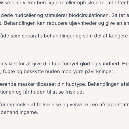
sse olier virker beroligende eller opfriskende, alt efter
døde hudceller og stimulerer blodcirkulationen. Saltet 
et. Behandlingen kan reducere ujævnheder og give en e
 både som separate behandlinger og som del af længer
dviklet for at give din hud fornyet glød og sundhed. H
, fugte og beskytte huden mod ydre påvirkninger.
ærende masker tilpasset din hudtype. Behandlingen afs
onen og får huden til at se frisk ud.
ig fornemmelse af forkælelse og velvære i en afslappet at
 behandlingerne.