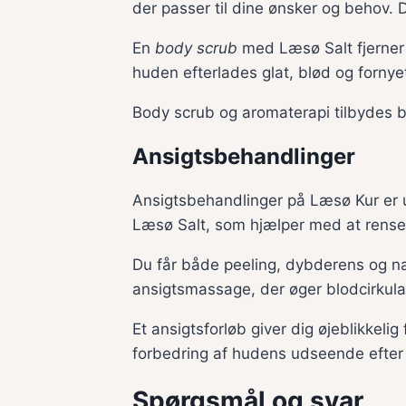
der passer til dine ønsker og behov. Di
En
body scrub
med Læsø Salt fjerner 
huden efterlades glat, blød og forny
Body scrub og aromaterapi tilbydes
Ansigtsbehandlinger
Ansigtsbehandlinger på Læsø Kur er u
Læsø Salt, som hjælper med at rense
Du får både peeling, dybderens og n
ansigtsmassage, der øger blodcirkulati
Et ansigtsforløb giver dig øjeblikkel
forbedring af hudens udseende efter
Spørgsmål og svar