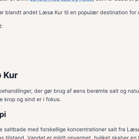
r blandt andet Læsø Kur til en populær destination for
t:
 Kur
behandlinger, der gør brug af øens berømte salt og natur
e krop og sind er i fokus.
pi
e saltbade med forskellige koncentrationer salt fra Læs
tilstand. Vandet er mildt opvarmet, hvilket skaber en b