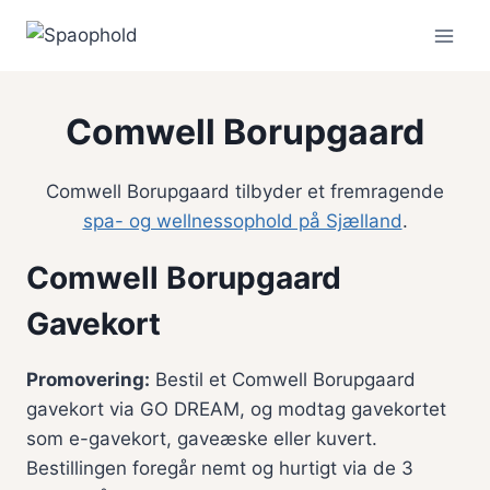
Fortsæt
til
indhold
Comwell Borupgaard
Comwell Borupgaard tilbyder et fremragende
spa- og wellnessophold på Sjælland
.
Comwell Borupgaard
Gavekort
Promovering:
Bestil et Comwell Borupgaard
gavekort via GO DREAM, og modtag gavekortet
som e-gavekort, gaveæske eller kuvert.
Bestillingen foregår nemt og hurtigt via de 3